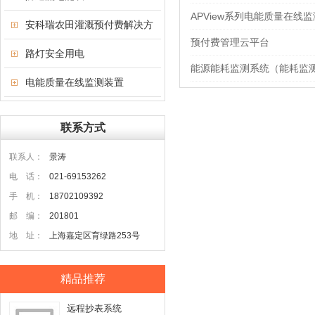
APView系列电能质量在线
安科瑞农田灌溉预付费解决方
预付费管理云平台
案
路灯安全用电
能源能耗监测系统（能耗监
电能质量在线监测装置
联系方式
联系人：
景涛
电 话：
021-69153262
手 机：
18702109392
邮 编：
201801
地 址：
上海嘉定区育绿路253号
精品推荐
远程抄表系统