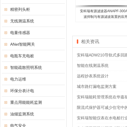
精密列头柜
安科瑞有源滤波器ANAPF-300
波抑制与有源滤波装置的应
无线测温系统
电量传感器
相关资讯
ANet智能网关
安科瑞ADW210导轨式多
电瓶车充电桩
智能在线测温系统
智能疏散照明系统
远程抄表系统设计
电力运维
城市路灯漏电监测方案
环保分表计电
安科瑞能耗管理系统在华嘉
重点用能能耗监测
限流式保护器可减少住宅中
油烟监测系统
安科瑞智能仪表在水电桩行
电气安全