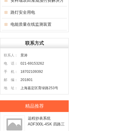
安科瑞农田灌溉预付费解决方
案
路灯安全用电
电能质量在线监测装置
联系方式
联系人：
景涛
电 话：
021-69153262
手 机：
18702109392
邮 编：
201801
地 址：
上海嘉定区育绿路253号
精品推荐
远程抄表系统
ADF300L-4SK 四路三
相电能表