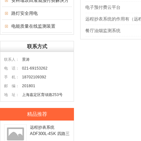
安科瑞农田灌溉预付费解决方
电子预付费云平台
案
路灯安全用电
远程抄表系统的作用有（远
电能质量在线监测装置
餐厅油烟监测系统
联系方式
联系人：
景涛
电 话：
021-69153262
手 机：
18702109392
邮 编：
201801
地 址：
上海嘉定区育绿路253号
精品推荐
远程抄表系统
ADF300L-4SK 四路三
相电能表