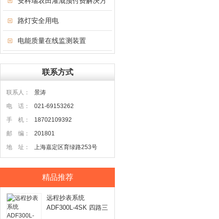
安科瑞农田灌溉预付费解决方
案
路灯安全用电
电能质量在线监测装置
联系方式
联系人：
景涛
电 话：
021-69153262
手 机：
18702109392
邮 编：
201801
地 址：
上海嘉定区育绿路253号
精品推荐
远程抄表系统
ADF300L-4SK 四路三
相电能表