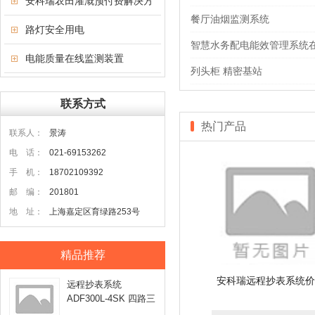
安科瑞农田灌溉预付费解决方
餐厅油烟监测系统
案
路灯安全用电
智慧水务配电能效管理系统
电能质量在线监测装置
列头柜 精密基站
联系方式
热门产品
联系人：
景涛
电 话：
021-69153262
手 机：
18702109392
邮 编：
201801
地 址：
上海嘉定区育绿路253号
精品推荐
安科瑞远程抄表系统价
远程抄表系统
ADF300L-4SK 四路三
相电能表