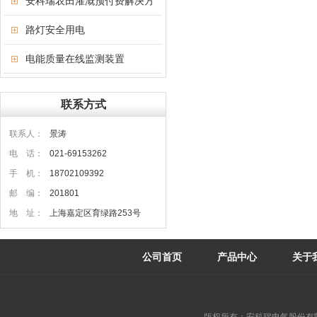
安科瑞农田灌溉预付费解决方
案
路灯安全用电
电能质量在线监测装置
联系方式
联系人：
景涛
电 话：
021-69153262
手 机：
18702109392
邮 编：
201801
地 址：
上海嘉定区育绿路253号
公司首页
产品中心
关于