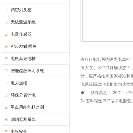
精密列头柜
无线测温系统
电量传感器
ANet智能网关
电瓶车充电桩
医疗IT配电系统隔离电源柜
病人在手术中或麻醉状态下
智能疏散照明系统
计，应严格按照国家标准和规
电力运维
电系统隔离电源柜能为这类场
◆ 储存温度：-20℃～+7
环保分表计电
件 安科瑞医疗IT洁净电源
重点用能能耗监测
油烟监测系统
电气安全